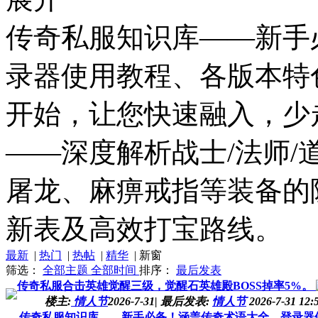
传奇私服知识库——新手
录器使用教程、各版本特
开始，让您快速融入，少
——深度解析战士/法师/
屠龙、麻痹戒指等装备的
新表及高效打宝路线。
最新
|
热门
|
热帖
|
精华
|
新窗
筛选：
全部主题
全部时间
排序：
最后发表
传奇私服合击英雄觉醒三级，觉醒石英雄殿BOSS掉率5%。
楼主:
情人节
2026-7-31
|
最后发表:
情人节
2026-7-31 12:
传奇私服知识库——新手必备！涵盖传奇术语大全、登录器